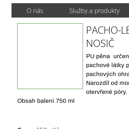
O nás
Služby a produkty
PACHO-L
NOSIČ
PU pěna určená
pachové látky p
pachových ohr
Narozdíl od mo
otervřené póry.
Obsah balení 750 ml