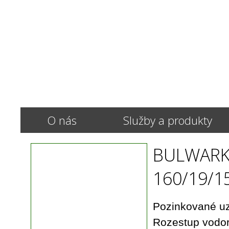
O nás
Služby a produkty
BULWAR
160/19/15
Pozinkované uzl
Rozestup vodor