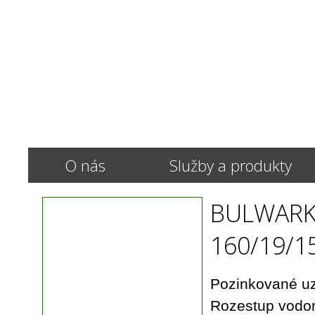
O nás
Služby a produkty
BULWAR
160/19/15
Pozinkované uzl
Rozestup vodor