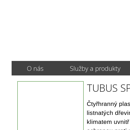
O nás
Služby a produkty
TUBUS SP
Čtyřhranný plas
listnatých dřev
klimatem uvnit