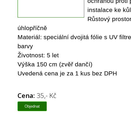
ochranou proti 
instalace ke kůl
Růstový prosto
úhlopříčně
Materiál: speciální dvojitá fólie s UV filt
barvy
Životnost: 5 let
Výška 150 cm (zvěř dančí)
Uvedená cena je za 1 kus bez DPH​
Cena:
35,- Kč