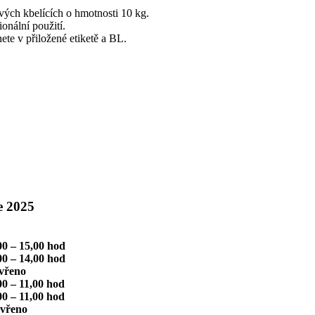
vých kbelících o hmotnosti 10 kg.
ionální použití.
ete v přiložené etiketě a BL.
e 2025
 15,00 hod
0 – 14,00 hod
řeno
– 11,00 hod
 11,00 hod
řeno