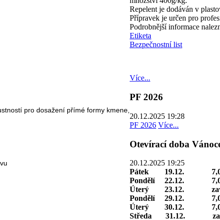
množství 400g/kg.
Repelent je dodáván v plasto
Přípravek je určen pro profes
Podrobnější informace nalezn
Etiketa
Bezpečnostní list
Více...
PF 2026
pustností pro dosažení přímé formy kmene,
20.12.2025 19:28
PF 2026
Více...
Otevírací doba Vánoc
20.12.2025 19:25
ávu
Pátek 19.12. 7,00 –
Pondělí 22.12. 7,0
Úterý 23.12. zav
Pondělí 29.12. 7,00 
Úterý 30.12. 7,00 –
Středa 31.12. zav