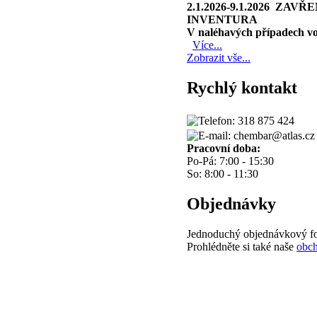
2.1.2026-9.1.2026 ZAVŘ
INVENTURA
V naléhavých případech vol
Více...
Zobrazit vše...
Rychlý kontakt
318 875 424
chembar@atlas.cz
Pracovní doba:
Po-Pá:
7:00 - 15:30
So:
8:00 - 11:30
Objednávky
Jednoduchý objednávkový fo
Prohlédněte si také naše
obc