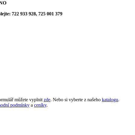
ENO
ejte: 722 933 928, 725 001 379
rmulář můžete vyplnit
zde
. Nebo si vyberte z našeho
katalogu
.
hodní podmínky
a
ceníky
.