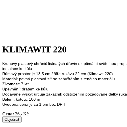
KLIMAWIT 220
Kruhový plastový chránič listnatých dřevin s optimální světelnou pro
instalace ke kůlu.
Růstový prostor je 13,5 cm / šíře rukávu 22 cm (Klimawit 220)
Materiál: pevná plastová síť se zahuštěním z tenčího materiálu
Životnost: 7 let
Upevnění: drátem ke kůlu
Dodávané výšky: určuje zákazník odstřižením požadované délky ruk
Balení: kotouč 100 m
Uvedená cena je za 1 bm bez DPH
Cena:
26,- Kč