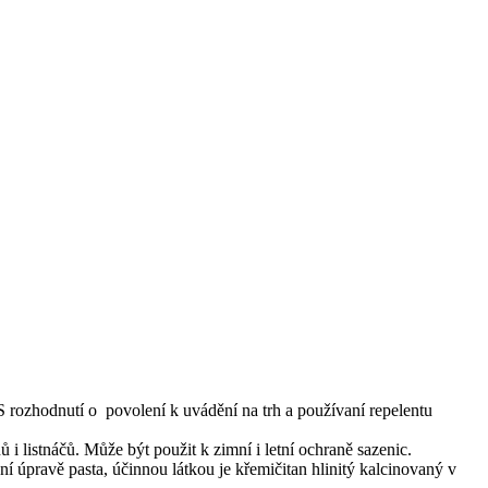
ozhodnutí o povolení k uvádění na trh a používaní repelentu
nů i listnáčů. Může být použit k zimní i letní ochraně sazenic.
ní úpravě pasta, účinnou látkou je křemičitan hlinitý kalcinovaný v