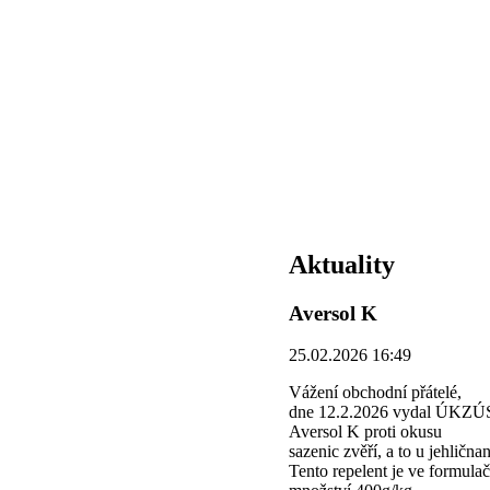
Aktuality
Aversol K
25.02.2026 16:49
Vážení obchodní přátelé,
dne 12.2.2026 vydal ÚKZÚS r
Aversol K proti okusu
sazenic zvěří, a to u jehlična
Tento repelent je ve formulač