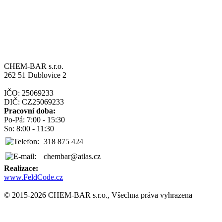
CHEM-BAR s.r.o.
262 51 Dublovice 2
IČO: 25069233
DIČ: CZ25069233
Pracovní doba:
Po-Pá:
7:00 - 15:30
So:
8:00 - 11:30
318 875 424
chembar@atlas.cz
Realizace:
www.FeldCode.cz
© 2015-2026 CHEM-BAR s.r.o., Všechna práva vyhrazena